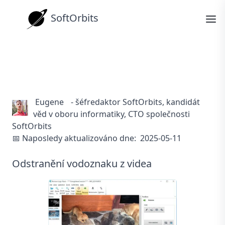
SoftOrbits
Jak rozmazat část videa
Jak na to
Eugene
-
šéfredaktor SoftOrbits, kandidát
věd v oboru informatiky, CTO společnosti
SoftOrbits
📅 Naposledy aktualizováno dne:
2025-05-11
Odstranění vodoznaku z videa