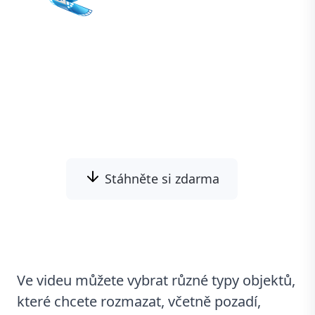
Odstraňte vodoznak z videí a vyčistěte
otravné logotypy, textové překryvy a
neodstranitelné titulky z videí v plně
automatickém režimu pomocí Video
Watermark Remover!
Stáhněte si zdarma
Ve videu můžete vybrat různé typy objektů,
které chcete rozmazat, včetně pozadí,