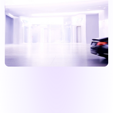
Richard Sperring
"Wow! Kliknul jsem na domovskou stránku
tohoto programu a sledoval ukázku a stále
jsem si říkal, že to prostě musí být "příliš
dobré, aby to byla pravda".
Ale ne! Snadno se to
stáhlo/nainstalovalo/registrovalo a co je
ještě lepší, skutečně to funguje a funguje
to dobře! Moc, moc děkuji za tento skvělý
nástroj."