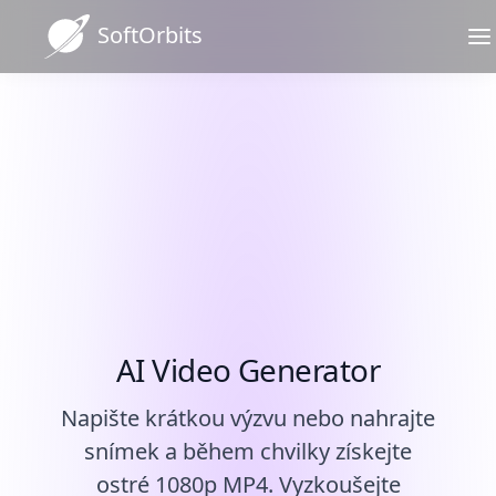
SoftOrbits
Dokonalý nástroj pro vizuály
AI. Generujte cokoliv.
Obrázek
Text do
do videa
videa
Naši klienti to říkají
AI Video Generator
▼
SoftOrbits
Cenově dostupné vytváření videí pro jakýkoli úkol.
nejlépe
Napište krátkou výzvu nebo nahrajte
snímek a během chvilky získejte
Nahrát obrázek
ostré 1080p MP4. Vyzkoušejte