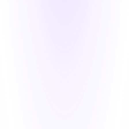
Mara
Připojte se k našemu poštovnímu seznamu
Přihlaste se k odběru novinek a speciálních
nabídek
Přihlaste se k odběru