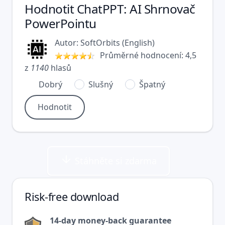
Hodnotit
ChatPPT: AI Shrnovač
PowerPointu
Autor:
SoftOrbits
(
English
)
Průměrné hodnocení:
4,5
z
1140
hlasů
Dobrý
Slušný
Špatný
Stáhněte si zdarma
Risk-free download
14-day money-back guarantee