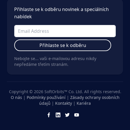
Přihlaste se k odběru novinek a speciálních
nabídek
Přihlaste se k odběru
Nebojte se... vaši e-mailovou adresu nikdy
nepředáme třetím stranám.
Copyright © 2026 SoftOrbits™ Co. Ltd. All rights reserved.
O nás
|
Podmínky používání
|
Zásady ochrany osobních
údajů
|
Kontakty
|
Kariéra