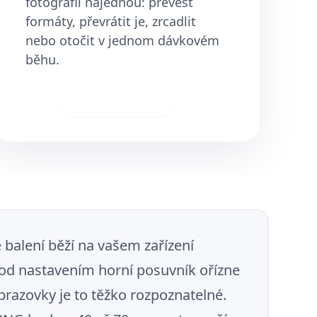
fotografií najednou: převést
formáty, převrátit je, zrcadlit
nebo otočit v jednom dávkovém
běhu.
Ke stažení
balení běží na vašem zařízení
od nastavením horní posuvník ořízne
brazovky je to těžko rozpoznatelné.