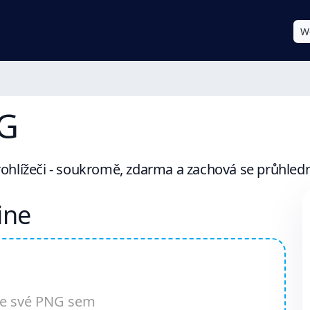
W
G
hlížeči - soukromě, zdarma a zachová se průhledn
ine
te své PNG sem