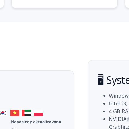
🖥️ Sy
Windows 
Intel i3
4 GB RA
NVIDIA®
Naposledy aktualizováno
Graphic