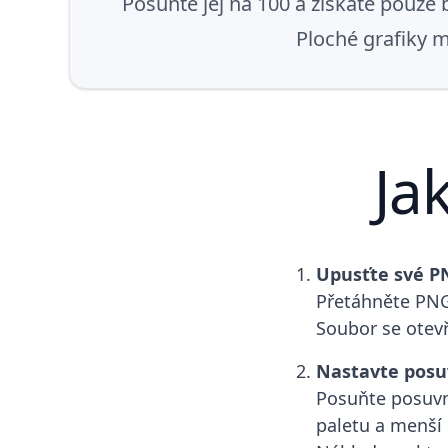
Posuňte jej na 100 a získáte pouze
Ploché grafiky 
Ja
Upusťte své P
Přetáhněte PNG 
Soubor se otevř
Nastavte posu
Posuňte posuvn
paletu a menší