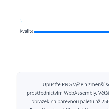
Kvalita
Upusťte PNG výše a zmenší se
prostřednictvím WebAssembly. Větši
obrázek na barevnou paletu až 256 