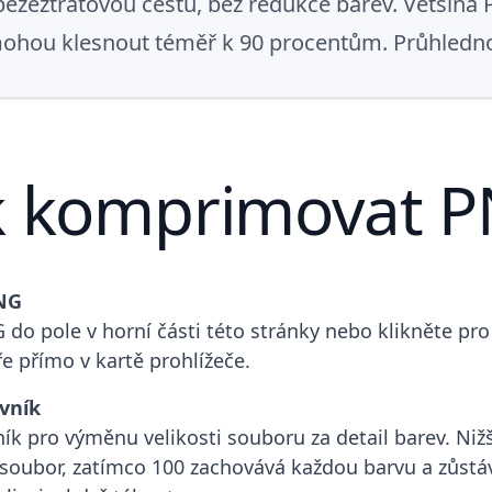
 bezeztrátovou cestu, bez redukce barev. Většina
mohou klesnout téměř k 90 procentům. Průhledno
k komprimovat 
NG
do pole v horní části této stránky nebo klikněte pro 
e přímo v kartě prohlížeče.
vník
ík pro výměnu velikosti souboru za detail barev. Ni
 soubor, zatímco 100 zachovává každou barvu a zůstá