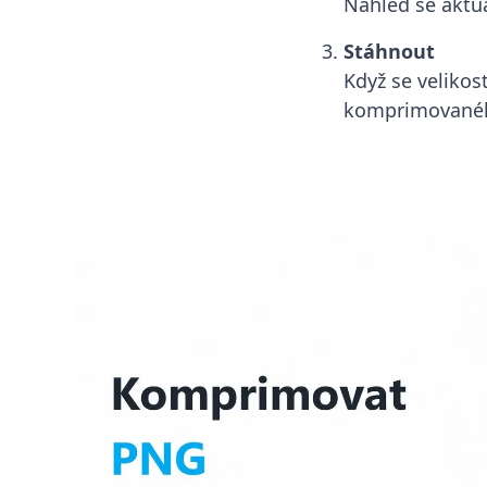
Náhled se aktua
Stáhnout
Když se velikos
komprimovanéh