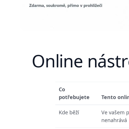
Online nástr
Co
potřebujete
Tento onl
Kde běží
Ve vašem pr
nenahrává