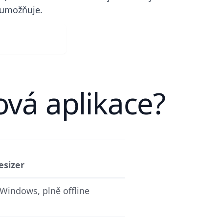
 umožňuje.
te si zdarma
ová aplikace?
esizer
Windows, plně offline