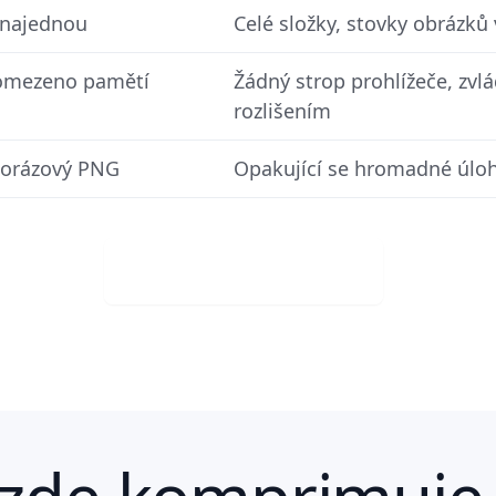
 najednou
Celé složky, stovky obrázk
 omezeno pamětí
Žádný strop prohlížeče, zvl
rozlišením
norázový PNG
Opakující se hromadné úlo
Stáhněte si zdarma