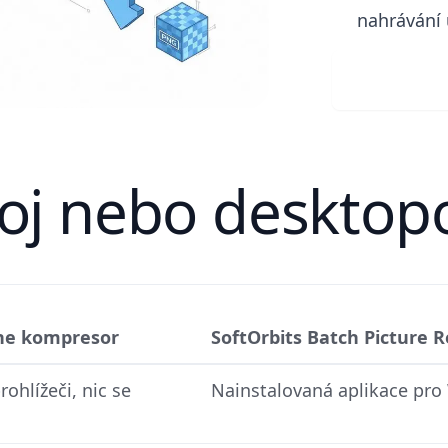
nahrávání
Stáhně
oj nebo desktop
ine kompresor
SoftOrbits Batch Picture R
ohlížeči, nic se
Nainstalovaná aplikace pro 