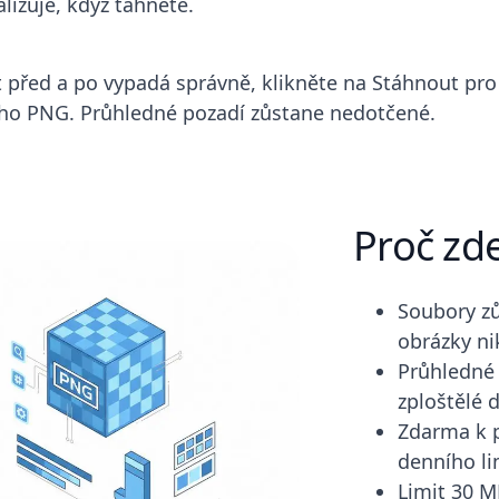
lizuje, když táhnete.
t před a po vypadá správně, klikněte na Stáhnout pro
o PNG. Průhledné pozadí zůstane nedotčené.
Proč zd
Soubory zů
obrázky n
Průhledné 
zploštělé 
Zdarma k p
denního li
Limit 30 M