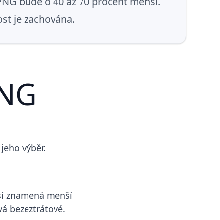
 PNG bude o 40 až 70 procent menší.
st je zachována.
PNG
jeho výběr.
žší znamená menší
vá bezeztrátové.