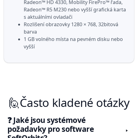
Radeon™ HD 4330, Mobility FirePro™ řada,
Radeon™ R5 M230 nebo vyšší grafická karta
s aktuálními ovladači
Rozlišení obrazovky 1280 × 768, 32bitová
barva
1 GB volného místa na pevném disku nebo
vyšší
🙋Často kladené otázky
❓ Jaké jsou systémové
požadavky pro software
SoftOrbits?