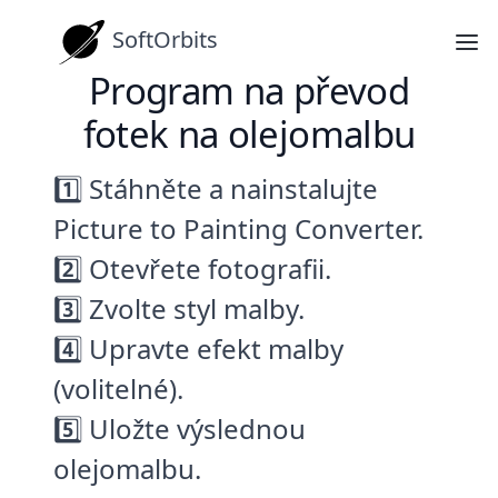
SoftOrbits
Program na převod
fotek na olejomalbu
1️⃣ Stáhněte a nainstalujte
Picture to Painting Converter.
2️⃣ Otevřete fotografii.
3️⃣ Zvolte styl malby.
4️⃣ Upravte efekt malby
(volitelné).
5️⃣ Uložte výslednou
olejomalbu.