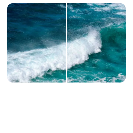
#Způsob #1: Proměňte Své
Fotografie v Úžasné Olejomalby
s Nástrojem SoftOrbits