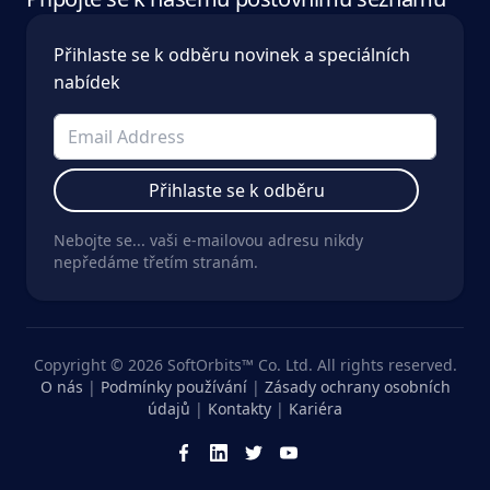
Přihlaste se k odběru novinek a speciálních
nabídek
Přihlaste se k odběru
Nebojte se... vaši e-mailovou adresu nikdy
nepředáme třetím stranám.
Copyright © 2026 SoftOrbits™ Co. Ltd. All rights reserved.
O nás
|
Podmínky používání
|
Zásady ochrany osobních
údajů
|
Kontakty
|
Kariéra