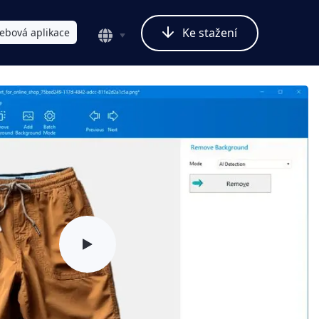
Ke stažení
ebová aplikace