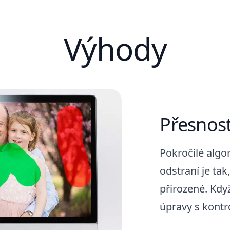
Výhody
Přesnost
Pokročilé algor
odstraní je tak
přirozené. Když
úpravy s kontr