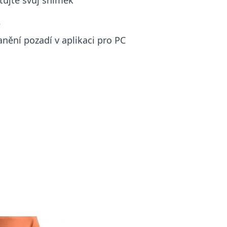
tujte svůj snímek
3
nění pozadí v aplikaci pro PC