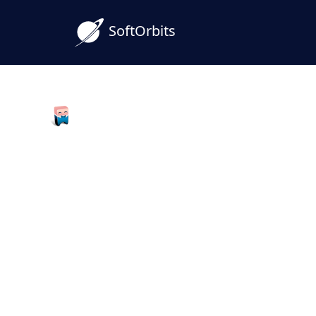
SoftOrbits
Photo Background Remover
Stažení Background Era
česká verze Gumy na p
Chcete rychle vyčistit fotky od rušivého 
Background Eraser pro PC a upravujte sn
vhodné i pro Windows 10 a novější, s důr
typickou pro background eraser window