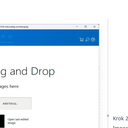
Kr
St
Stá
Sof
pr
ba
ně
upr
Krok 