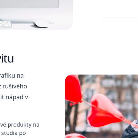
Stáhně
itu
rafiku na
z rušivého
it nápad v
své produkty na
 studia po