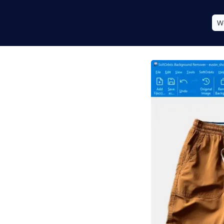
W
seru pro PC -
ozadí
pozadí? Stáhněte si
ímky přímo na počítači -
azem na stabilitu
s.