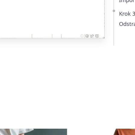
Impor
Krok 
Odstra