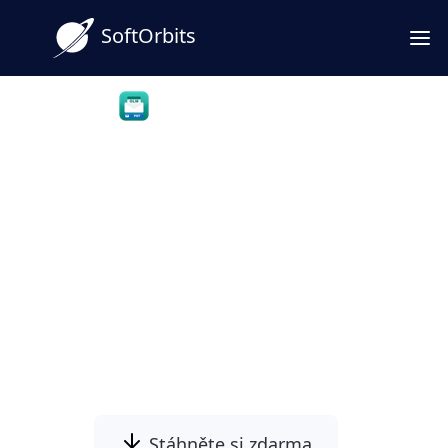
SoftOrbits
OLM to PST Converter
Převeďte OLM do PST a
přesuňte e-maily z Outlooku
pro Mac do Windows
Převeďte export .olm z Outlooku pro Mac do
.PST pro Windows Outlook a zachovejte své
složky z Macu neporušené.
Stáhněte si zdarma